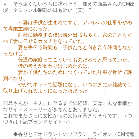
も、そう遠くないうちに訪れそう。加えて西島さんのCM出
演、全ジャンル制覇の日も近い（笑）？！
～妻は子供が生まれてすぐ、アパレルの仕事をやめ
て専業主婦になった。
商社に勤務する僕は海外出張も多く、家のことをす
べて妻に任せるカタチとなっていた。
妻を手伝う時間も、子供たちと向き合う時間もなか
ったけど、
普通の家庭ってこういうものだろうと思っていた。
僕の考えが変わりはじめたのは、
妻が子供たちのためにつくっていた洋服が近所で評
判になり、
やがてネットで話題になり、いつのまにか雑誌でも
取り上げられるようになった頃だった。・・・
西島さんが「主夫」に至るまでの経緯、実はこんな事細か
なサイドストーリーがきちんとありました。
これでまたさらに女性からの支持が高まりそうです。（つ
づきは下記ブランドサイトへ）
◆香りとデオドラントのソフラン｜ライオン（CM情報