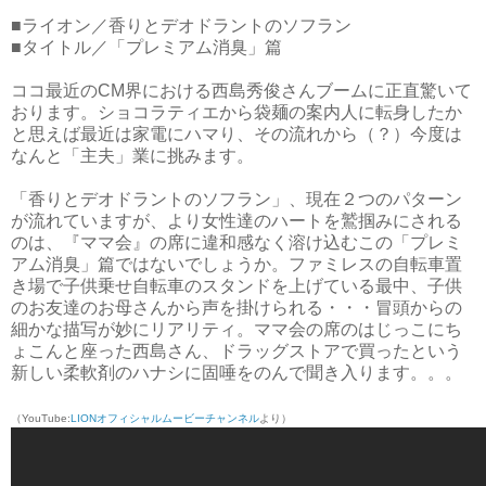
■ライオン／香りとデオドラントのソフラン
■タイトル／「プレミアム消臭」篇
ココ最近のCM界における西島秀俊さんブームに正直驚いて
おります。ショコラティエから袋麺の案内人に転身したか
と思えば最近は家電にハマり、その流れから（？）今度は
なんと「主夫」業に挑みます。
「香りとデオドラントのソフラン」、現在２つのパターン
が流れていますが、より女性達のハートを鷲掴みにされる
のは、『ママ会』の席に違和感なく溶け込むこの「プレミ
アム消臭」篇ではないでしょうか。ファミレスの自転車置
き場で子供乗せ自転車のスタンドを上げている最中、子供
のお友達のお母さんから声を掛けられる・・・冒頭からの
細かな描写が妙にリアリティ。ママ会の席のはじっこにち
ょこんと座った西島さん、ドラッグストアで買ったという
新しい柔軟剤のハナシに固唾をのんで聞き入ります。。。
（YouTube:
LIONオフィシャルムービーチャンネル
より）