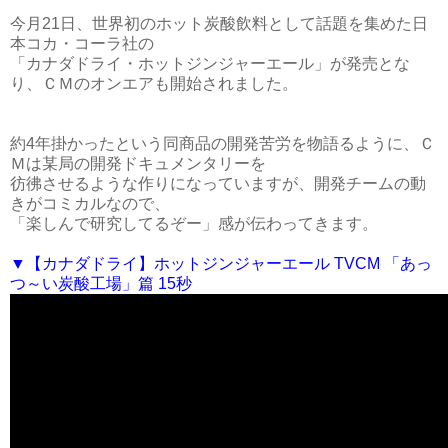
今月21日、世界初のホット炭酸飲料として話題を集めた日
本コカ・コーラ社の
「カナダドライ・ホットジンジャーエール」が発売とな
り、ＣＭのオンエアも開始されました。
約4年掛かったという同商品の開発苦労を物語るように、Ｃ
Ｍは某局の開発ドキュメンタリーを
彷彿させるような作りになっていますが、開発チームの動
きがコミカルなので、
「楽しんで研究してるぞー」感が伝わってきます。
▼【カナダドライ】ホットジンジャーエール TVCM 「あっ
つ～い炭酸工場」篇 15秒