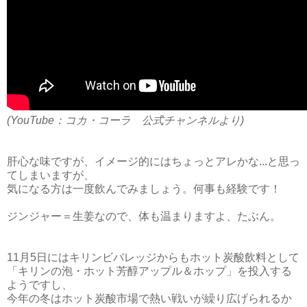
(YouTube：コカ・コーラ 公式チャンネルより)
肝心な味ですが、イメージ的にはちょっとアレかな...と思っ
てしまいますが、
気になる方は一度飲んでみましょう。何事も経験です！
ジンジャー＝生姜なので、体も温まりますよ、たぶん。
11月5日にはキリンビバレッジからもホット炭酸飲料として
「キリンの泡・ホット芳醇アップル＆ホップ」を投入する
ようですし、
今年の冬はホット炭酸市場で熱い戦いが繰り広げられるか