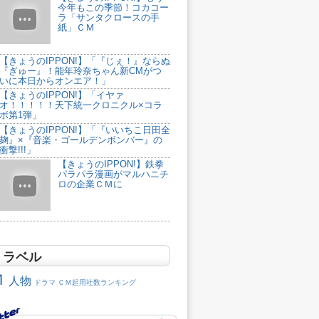
今年もこの季節！コカコー
ラ「サンタクロースの手
紙」ＣＭ
【きょうのIPPON!】「『じぇ！』ならぬ
『ぎゅー』！能年玲奈ちゃん新CMがつ
いに本日からオンエア！」
【きょうのIPPON!】「イヤァ
オ！！！！！天下統一クロニクル×コラ
ボ第1弾」
【きょうのIPPON!】「『いいちこ日田全
麹』×『音楽・ゴールデンボンバー』の
衝撃!!!」
【きょうのIPPON!】鉄拳
パラパラ漫画がマルハニチ
ロの企業ＣＭに
ラベル
Ｍ
人物
ドラマ
ＣＭ起用社数ランキング