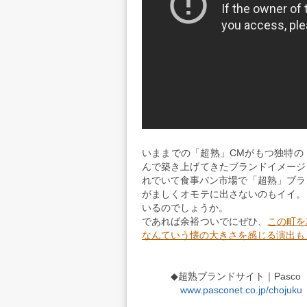
いままでの「超熟」CMがもつ独特の
んで築き上げてきたブランドイメージ
れでいて食事パン市場で「超熟」ブラ
がましくオモテに出さないのもイイ。
いるのでしょうか。
であれば余裕ついでにぜひ、
この町を
なんていう懐の大きさを感じる演出も
◆超熟ブランドサイト｜Pasco
www.pasconet.co.jp/chojuku