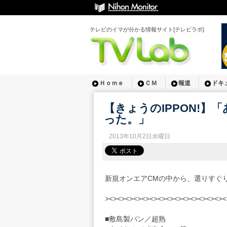
テレビのイマが分かる情報サイト[テレビラボ]
Ｈｏｍｅ
ＣＭ
報道
ドキ
【きょうのIPPON!】
った。」
2013年10月2日水曜日
新規オンエアCMの中から、選りすぐ
><><><><><><><><><><><><><><><
■敷島製パン／超熟