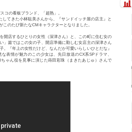
パスコの看板ブランド、「超熟」。
たしてきた小林聡美さんから、『サンドイッチ屋の店主』と
がこのたび新たなCMキャラクターとなりました。
を開店するひとりの女性（深津さん）と、この町に住む女の
い」篇ではこの女の子、開店準備に勤しむ女店主の深津さん
子。『年上の女性だけど、なんだか可愛いらしいひとだな』
な表情が魅力のこの少女は、先日放送のCX系SPドラマ、
姉ちゃん役を見事に演じた蒔田彩珠（まきたあじゅ）さんで