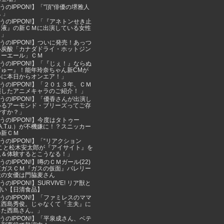
うのIPPON!】「"頂"俳優の堺雅人
 」
うのIPPON!】「『アネトンせき止
Ｚ液』の新ＣＭに出演している女性
？」
うのIPPON!】ついに発売！あっつ
い炭酸「カナダドライ・ホットジン
ャーエール」ＣＭ
うのIPPON!】「『じぇ！』ならぬ
ぎゅー』！能年玲奈ちゃん新CMが
いに本日からオンエア！」
うのIPPON!】「２０１３年、ＣＭ
演したアニメキャラのご紹介！ 」
うのIPPON!】「優香さんが出演し
いるアーモンド・ブリーズってご存
ですか？」
うのIPPON!】今度はタトゥー
.A.T.u.）が不機嫌に！？スニッカー
の新ＣＭ
うのIPPON!】「“リアクション
”こと松木安太郎が『アイサイト』を
況＆体験するとこうなる！」
うのIPPON!】噂のＣＭガール(22)
京ガスＣＭ『ガスの仮面』バレリー
役の女優は門脇麦さん
のIPPON!】SURVIVE! リア獣と
闘い【日清食品】
うのIPPON!】「ファミレスのママ
に西島秀俊。じゃなくて『主夫』に
った西島さん。」
うのIPPON!】「平泉成さん、ベテ