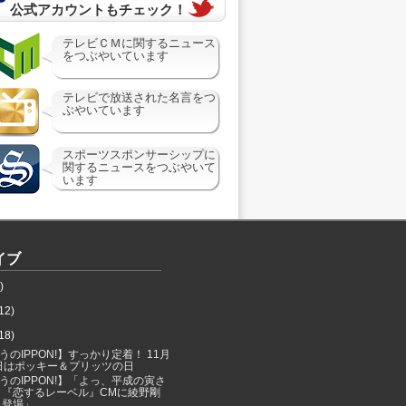
公式アカウントもチェック！
テレビＣＭに関するニュース
をつぶやいています
テレビで放送された名言をつ
ぶやいています
スポーツスポンサーシップに
関するニュースをつぶやいて
います
イブ
)
12)
18)
うのIPPON!】すっかり定着！ 11月
1日はポッキー＆プリッツの日
うのIPPON!】「よっ、平成の寅さ
！『恋するレーベル』CMに綾野剛
ん登場」