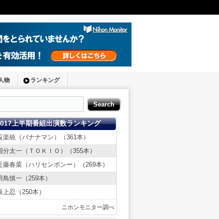
人物
ランキング
2017上半期番組出演数ランキング
設楽統（バナナマン）（361本）
国分太一（ＴＯＫＩＯ）（355本）
近藤春菜（ハリセンボンー）（269本）
羽鳥慎一（259本）
坂上忍（250本）
ニホンモニター調べ