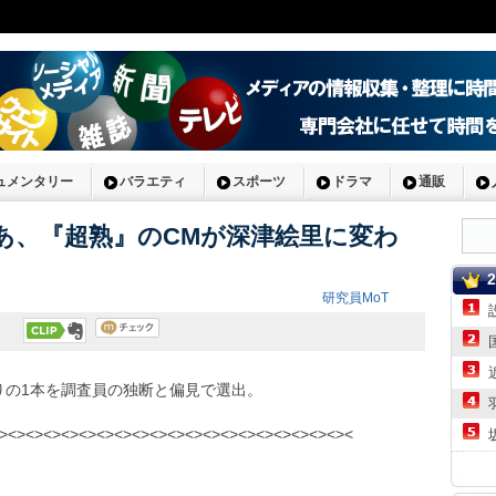
ュメンタリー
バラエティ
スポーツ
ドラマ
通販
「あ、『超熟』のCMが深津絵里に変わ
研究員MoT
りの1本を調査員の独断と偏見で選出。
><><><><><><><><><><><><><><><><><><><><