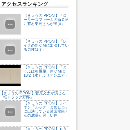
アクセスランキング
【きょうのIPPON!】「ロ
ーリーズファームの新ＣＭ
に有村架純さんが出演」
【きょうのIPPON!】「レ
イクの新ＣＭに出演してい
る男性は？」
【きょうのIPPON!】「と
うふは相模屋、新ＣＭは
10/2（水）よりオンエア」
【きょうのIPPON!】菅原文太が演じる
「軽トラック野郎」
【きょうのIPPON!】ライ
オン「ルック・まめピカ」
に出演している濱田龍臣く
んの成長が著しい件
【きょうのIPPON!】もう