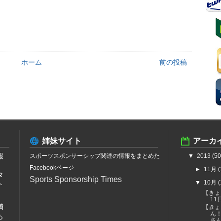
ホーム
前の投稿
姉妹サイト
アーカ
報
スポーツスポンサーシップ関連の情報をまとめた
▼
2013
(50
、
Facebookページ
►
11月
(
タ
Sports Sponsorship Times
▼
10月
(
ト
【きょ
1
満
【きょ
ん
も
さ