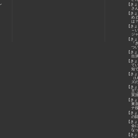
し
【きょ
さん
【きょ
め
は
【きょ
～
ジ
【きょ
『
つ
【きょ
出
【きょ
て
知
【きょ
（t
ズ
【きょ
王
実
【きょ
東
ナ
【きょう
の
【きょ
会
な
【きょ