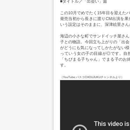
■タイトル／「出会い」篇
この10月でめでたく15年目を迎えた
発売当初から長きに渡りCM出演を果
いう設定はそのままに、深津絵里さん
海辺の小さな町でサンドイッチ屋さん
子との物語。今回立ち上がりの「出会
がどうにも気になってしかたがない様
っていう女の子の目線が◎です。自然
「ちびまる子ちゃん」でまる子のお
す。
（YouTube:パスコCHOUJUKUチャンネルより）