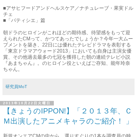
■アサヒフードアンドヘルスケア／ナチュレーブ・果実ドル
チェ
■「パティシエ」篇
朝ドラのヒロインがこれほどの期待感、待望感をもって迎
えられたCMって、かつてあったでしょうか？今年一大ムー
ブメントを築き、22日には優れたテレビドラマを表彰する
「東京ドラマアウォード2013」においても自身は主演女優
賞、その他過去最多の七冠を獲得した朝の連続テレビ小説
『あまちゃん』。のヒロイン役といえばご存知、能年玲奈
ちゃん。
研究員MoT
2013年10月22日火曜日
【きょうのIPPON!】「２０１３年、Ｃ
Ｍ出演したアニメキャラのご紹介！ 」
新規オンエアCMの中から、選りすぐりの1本を調査員の独