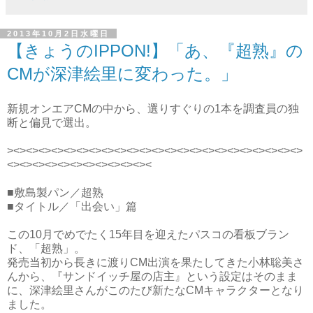
2013年10月2日水曜日
【きょうのIPPON!】「あ、『超熟』の
CMが深津絵里に変わった。」
新規オンエアCMの中から、選りすぐりの1本を調査員の独
断と偏見で選出。
><><><><><><><><><><><><><><><><><><><><><><><>
<><><><><><><><><><><><
■敷島製パン／超熟
■タイトル／「出会い」篇
この10月でめでたく15年目を迎えたパスコの看板ブラン
ド、「超熟」。
発売当初から長きに渡りCM出演を果たしてきた小林聡美さ
んから、『サンドイッチ屋の店主』という設定はそのまま
に、深津絵里さんがこのたび新たなCMキャラクターとなり
ました。