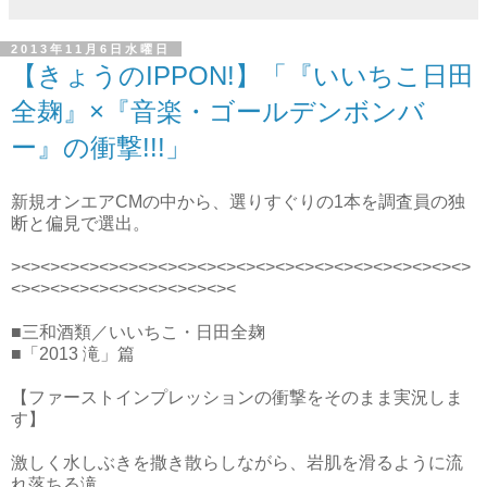
2013年11月6日水曜日
【きょうのIPPON!】「『いいちこ日田
全麹』×『音楽・ゴールデンボンバ
ー』の衝撃!!!」
新規オンエアCMの中から、選りすぐりの1本を調査員の独
断と偏見で選出。
><><><><><><><><><><><><><><><><><><><><><><><>
<><><><><><><><><><><><
■三和酒類／いいちこ・日田全麹
■「2013 滝」篇
【ファーストインプレッションの衝撃をそのまま実況しま
す】
激しく水しぶきを撒き散らしながら、岩肌を滑るように流
れ落ちる滝。