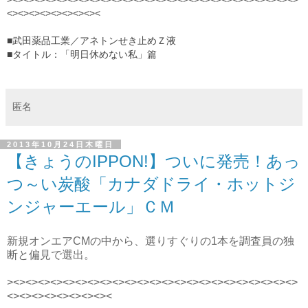
<><><><><><><><><
■
武田薬品工業
／アネトンせき止めＺ液
■タイトル：「
明日休めない私」篇
匿名
2013年10月24日木曜日
【きょうのIPPON!】ついに発売！あっ
つ～い炭酸「カナダドライ・ホットジ
ンジャーエール」ＣＭ
新規オンエアCMの中から、選りすぐりの1本を調査員の独
断と偏見で選出。
><><><><><><><><><><><><><><><><><><><><><><><>
<><><><><><><><><