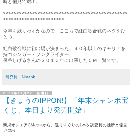
断と偏見で選出。
><><><><><><><><><><><><><><><><><><><><><><><>
<><><><><><><><><><><><
今年も残りわずかなので、ここらで紅白歌合戦のネタをひ
とつ。
紅白歌合戦に初出場が決まった、４０年以上のキャリアを
持つシンガー・ソングライター、
泉谷しげるさんの２０１３年に出演したＣＭ一覧です。
研究員 Nmabk
2013年11月22日金曜日
【きょうのIPPON!】「年末ジャンボ宝
くじ、本日より発売開始」
新規オンエアCMの中から、選りすぐりの1本を調査員の独断と偏見
で選出。