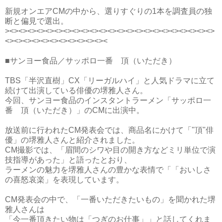
新規オンエアCMの中から、選りすぐりの1本を調査員の独
断と偏見で選出。
><><><><><><><><><><><><><><><><><><><><><><><>
<><><><><><><><><><><><
■サンヨー食品／サッポロ一番 頂（いただき）
TBS「半沢直樹」CX「リーガルハイ」と人気ドラマに立て
続けて出演している俳優の堺雅人さん。
今回、サンヨー食品のインスタントラーメン「サッポロ一
番 頂（いただき）」のCMに出演中。
放送前に行われたCM発表会では、商品名にかけて「"頂"俳
優」の堺雅人さんと紹介されました。
CM撮影では、「眉間のシワや目の開き方などミリ単位で演
技指導があった」と語ったとおり、
ラーメンの魅力を堺雅人さんの豊かな表情で「「おいしさ
の喜怒哀楽」を表現しています。
CM発表会の中で、「一番いただきたいもの」を聞かれた堺
雅人さんは
「今一番頂きたい物は「つぎのお仕事」」と話してくれま