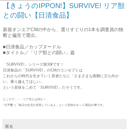
【きょうのIPPON!】SURVIVE! リア獣
との闘い【日清食品】
新規オンエアCMの中から、選りすぐりの1本を調査員の独
断と偏見で選出。
■日清食品／カップヌードル
■タイトル／「リア獣との闘い」篇
「SURVIVE!」シリーズ第3弾です！
日清食品の「SURVIVE!」のCMのコンセプトは
これからの時代を生きていく若者たちに「さまざまな困難に立ち向か
い、乗り越えてほしい」
という意味をこめて
「SURVIVE!」だそうです。
ところで・・・リア充とは何か！
"
リア充
" (「毎日の生活が充実している人」という意味のネット用語)の事です。
匿名