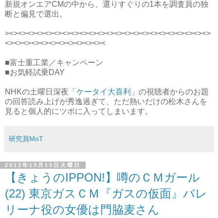
新規オンエアCMの中から、選りすぐりの1本を調査員の独
断と偏見で選出。
><><><><><><><><><><><><><><><><><><><><><><><>
<><><><><><><><><><><><
■富士重工業／キャンペーン
■お気軽試乗DAY
NHKの土曜日深夜「
ケータイ大喜利
」の視聴者からのお題
の回答読み上げが秀逸過ぎて、ただ熱いだけの松木さんを
見ると個人的にツボに入ってしまいます。
研究員MoT
2013年10月15日火曜日
【きょうのIPPON!】噂のＣＭガール
(22) 東京ガスＣＭ『ガスの仮面』バレ
リーナ役の女優は門脇麦さん