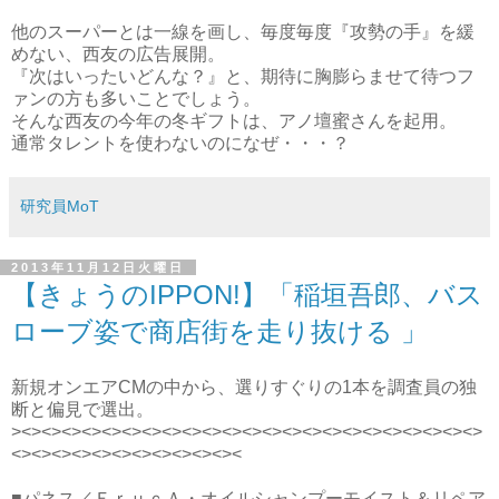
他のスーパーとは一線を画し、毎度毎度『攻勢の手』を緩
めない、西友の広告展開。
『次はいったいどんな？』と、期待に胸膨らませて待つフ
ァンの方も多いことでしょう。
そんな西友の今年の冬ギフトは、アノ壇蜜さんを起用。
通常タレントを使わないのになぜ・・・？
研究員MoT
2013年11月12日火曜日
【きょうのIPPON!】「稲垣吾郎、バス
ローブ姿で商店街を走り抜ける 」
新規オンエアCMの中から、選りすぐりの1本を調査員の独
断と偏見で選出。
><><><><><><><><><><><><><><><><><><><><><><><>
<><><><><><><><><><><><
■パネス／ＥｒｕｃＡ・オイルシャンプーモイスト＆リペア