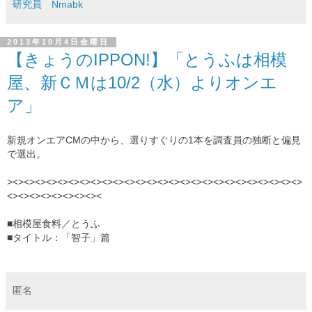
研究員 Nmabk
2013年10月4日金曜日
【きょうのIPPON!】「とうふは相模
屋、新ＣＭは10/2（水）よりオンエ
ア」
新規オンエアCMの中から、選りすぐりの1本を調査員の独断と偏見
で選出。
><><><><><><><><><><><><><><><><><><><><><><><><><><>
<><><><><><><><><
■相模屋食料／とうふ
■タイトル：「智子
」
篇
匿名