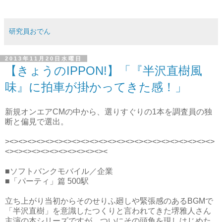
研究員おでん
2013年11月20日水曜日
【きょうのIPPON!】「『半沢直樹風
味』に拍車が掛かってきた感！」
新規オンエアCMの中から、選りすぐりの1本を調査員の独
断と偏見で選出。
><><><><><><><><><><><><><><><><><><><><><><><>
<><><><><><><><><><><><
■ソフトバンクモバイル／企業
■「パーティ」篇 500駅
立ち上がり当初からそのせりふ廻しや緊張感のあるBGMで
「半沢直樹」を意識したつくりと言われてきた堺雅人さん
主演の本シリーズですが、ついにその頭角を現しはじめた