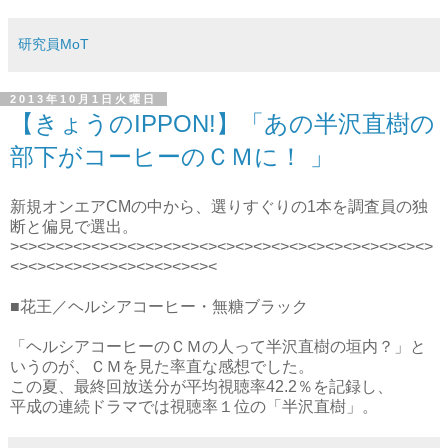
研究員MoT
2013年10月1日火曜日
【きょうのIPPON!】「あの半沢直樹の
部下がコーヒーのＣＭに！ 」
新規オンエアCMの中から、選りすぐりの1本を調査員の独
断と偏見で選出。
><><><><><><><><><><><><><><><><><><><><><><><>
<><><><><><><><><><><><
■花王／ヘルシアコーヒー・無糖ブラック
「ヘルシアコーヒーのＣＭの人って半沢直樹の垣内？」と
いうのが、ＣＭを見た率直な感想でした。
この夏、最終回放送分が平均視聴率42.2％を記録し、
平成の連続ドラマでは視聴率１位の「半沢直樹」。