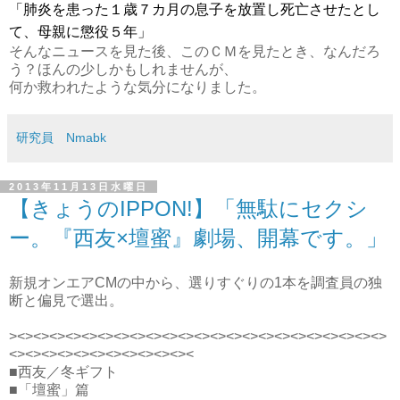
「肺炎を患った１歳７カ月の息子を放置し死亡させたとし
て、母親に懲役５年」
そんなニュースを見た後、このＣＭを見たとき、なんだろ
う？ほんの少しかもしれませんが、
何か救われたような気分になりました。
研究員 Nmabk
2013年11月13日水曜日
【きょうのIPPON!】「無駄にセクシ
ー。『西友×壇蜜』劇場、開幕です。」
新規オンエアCMの中から、選りすぐりの1本を調査員の独
断と偏見で選出。
><><><><><><><><><><><><><><><><><><><><><><><>
<><><><><><><><><><><><
■西友／冬ギフト
■「壇蜜」篇