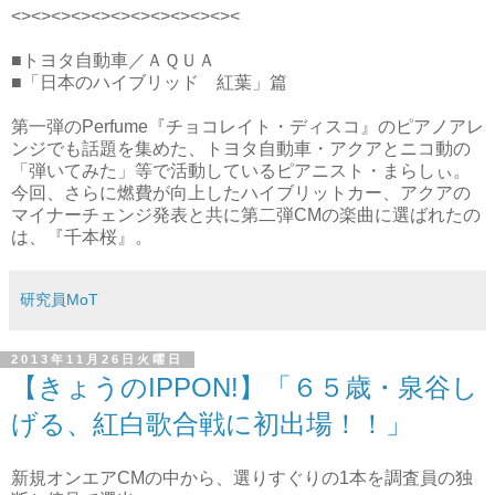
<><><><><><><><><><><><
■トヨタ自動車／ＡＱＵＡ
■「日本のハイブリッド 紅葉」篇
第一弾のPerfume『チョコレイト・ディスコ』のピアノアレ
ンジでも話題を集めた、トヨタ自動車・アクアとニコ動の
「弾いてみた」等で活動しているピアニスト・まらしぃ。
今回、さらに燃費が向上したハイブリットカー、アクアの
マイナーチェンジ発表と共に第二弾CMの楽曲に選ばれたの
は、『千本桜』。
研究員MoT
2013年11月26日火曜日
【きょうのIPPON!】「６５歳・泉谷し
げる、紅白歌合戦に初出場！！」
新規オンエアCMの中から、選りすぐりの1本を調査員の独