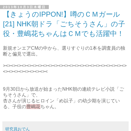
2013年10月3日木曜日
【きょうのIPPON!】噂のＣＭガール
[21] NHK朝ドラ「ごちそうさん」の子
役・豊嶋花ちゃんはＣＭでも活躍中！
新規オンエアCMの中から、選りすぐりの1本を調査員の独
断と偏見で選出。
><><><><><><><><><><><><><><><><><><><><><><><>
<><><><><><><><><
9月30日から放送が始まったNHK朝の連続テレビ小説「ご
ちそうさん」で、
杏さんが演じるヒロイン「め以子」の幼少期を演じてい
る、子役の
豊嶋花
ちゃん。
研究員おでん