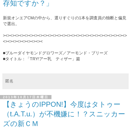
存知ですか？」
新規オンエアCMの中から、選りすぐりの1本を調査員の独断と偏見
で選出。
><><><><><><><><><><><><><><><><><><><><><><><><><><>
<><><><><><><><><
■
ブルーダイヤモンドグロワーズ
／
アーモンド・ブリーズ
■タイトル：
「TRY!アー乳 ティザー」篇
匿名
2013年10月17日木曜日
【きょうのIPPON!】今度はタトゥー
（t.A.T.u.）が不機嫌に！？スニッカー
ズの新ＣＭ