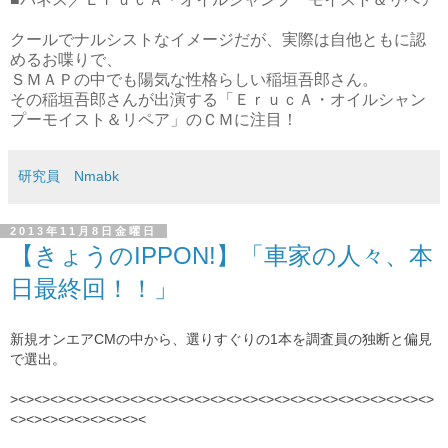
クールでナルシストなイメージだが、実際は自他ともに認
めるお喋りで、
ＳＭＡＰの中でも陽気な性格らしい稲垣吾郎さん。
その稲垣吾郎さんが出演する「ＥｒｕｃＡ・オイルシャン
プーモイスト＆リペア」のＣＭに注目！
研究員 Nmabk
2013年11月8日金曜日
【きょうのIPPON!】「車家の人々、本
日最終回！！」
新規オンエアCMの中から、選りすぐりの1本を調査員の独断と偏見
で選出。
><><><><><><><><><><><><><><><><><><><><><><><><><><>
<><><><><><><><><